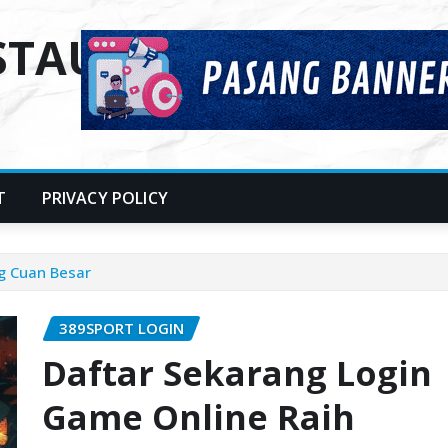
STAURANT
T
PRIVACY POLICY
g Cuan Besar
389SPORT LOGIN
Daftar Sekarang Login
Game Online Raih