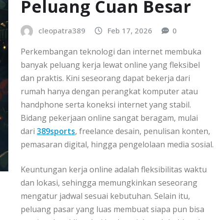
Peluang Cuan Besar
cleopatra389
Feb 17, 2026
0
Perkembangan teknologi dan internet membuka
banyak peluang kerja lewat online yang fleksibel
dan praktis. Kini seseorang dapat bekerja dari
rumah hanya dengan perangkat komputer atau
handphone serta koneksi internet yang stabil.
Bidang pekerjaan online sangat beragam, mulai
dari
389sports
, freelance desain, penulisan konten,
pemasaran digital, hingga pengelolaan media sosial.
Keuntungan kerja online adalah fleksibilitas waktu
dan lokasi, sehingga memungkinkan seseorang
mengatur jadwal sesuai kebutuhan. Selain itu,
peluang pasar yang luas membuat siapa pun bisa