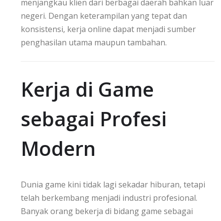
menjangkau klien dari berbagai daerah bahkan luar
negeri. Dengan keterampilan yang tepat dan
konsistensi, kerja online dapat menjadi sumber
penghasilan utama maupun tambahan.
Kerja di Game
sebagai Profesi
Modern
Dunia game kini tidak lagi sekadar hiburan, tetapi
telah berkembang menjadi industri profesional.
Banyak orang bekerja di bidang game sebagai