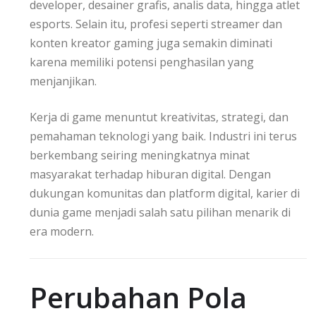
developer, desainer grafis, analis data, hingga atlet
esports. Selain itu, profesi seperti streamer dan
konten kreator gaming juga semakin diminati
karena memiliki potensi penghasilan yang
menjanjikan.
Kerja di game menuntut kreativitas, strategi, dan
pemahaman teknologi yang baik. Industri ini terus
berkembang seiring meningkatnya minat
masyarakat terhadap hiburan digital. Dengan
dukungan komunitas dan platform digital, karier di
dunia game menjadi salah satu pilihan menarik di
era modern.
Perubahan Pola